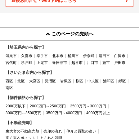
直接お問合せ・web予約はこちら
このページの先頭へ
【埼玉県内から探す】
鴻巣市
久喜市
幸手市
北本市
桶川市
伊奈町
蓮田市
白岡市
宮代町
杉戸町
上尾市
春日部市
越谷市
川口市
蕨市
戸田市
【さいたま市内から探す】
西区
北区
大宮区
見沼区
岩槻区
桜区
中央区
浦和区
緑区
南区
【物件価格から探す】
2000万以下
2000万円～2500万円
2500万円～3000万円
3000万円～3500万円
3500万円～4000万円
4000万円以上
【不動産売却】
東大宮の不動産売却
売却の流れ
仲介と買取の違い
高く売るポイント
よくある質問