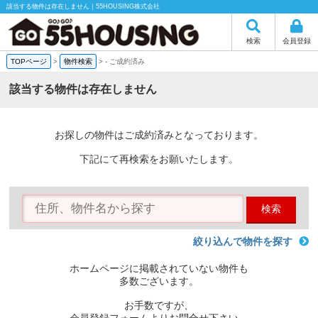
該当する物件は存在しません｜55HOUSING株式会社
検索
会員登録
TOPページ
>
物件検索
>
-
ご成約済み
該当する物件は存在しません
お探しの物件はご成約済みとなっております。
下記にて再検索をお願いたします。
検索
絞り込んで物件を探す
ホームページに掲載されていない物件も
多数ございます。
お手数ですが、
会員登録フォームよりお問合せ下さい。