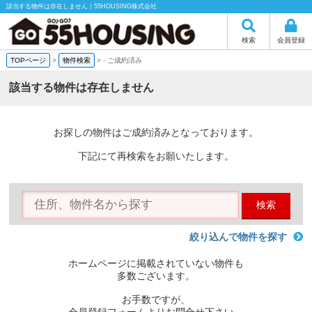
該当する物件は存在しません｜55HOUSING株式会社
検索
会員登録
TOPページ
>
物件検索
>
-
ご成約済み
該当する物件は存在しません
お探しの物件はご成約済みとなっております。
下記にて再検索をお願いたします。
検索
絞り込んで物件を探す
ホームページに掲載されていない物件も
多数ございます。
お手数ですが、
会員登録フォームよりお問合せ下さい。