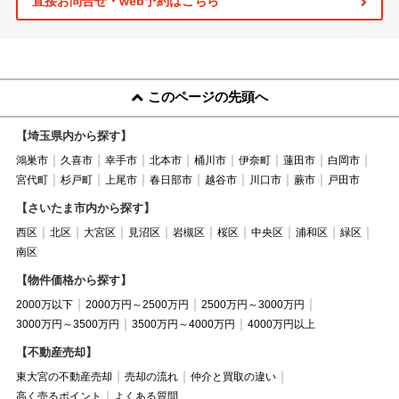
直接お問合せ・web予約はこちら
このページの先頭へ
【埼玉県内から探す】
鴻巣市
久喜市
幸手市
北本市
桶川市
伊奈町
蓮田市
白岡市
宮代町
杉戸町
上尾市
春日部市
越谷市
川口市
蕨市
戸田市
【さいたま市内から探す】
西区
北区
大宮区
見沼区
岩槻区
桜区
中央区
浦和区
緑区
南区
【物件価格から探す】
2000万以下
2000万円～2500万円
2500万円～3000万円
3000万円～3500万円
3500万円～4000万円
4000万円以上
【不動産売却】
東大宮の不動産売却
売却の流れ
仲介と買取の違い
高く売るポイント
よくある質問