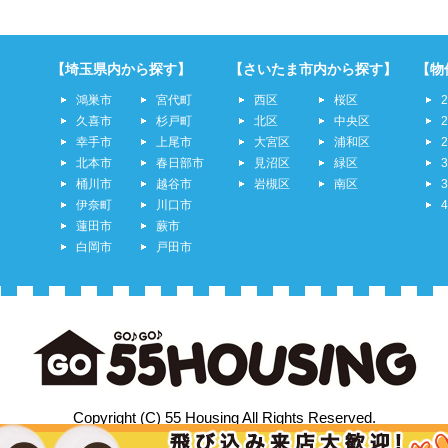
【埼玉県内から探す】
【さいたま市内から探す】
【物
鴻巣市
宮代町
西区
桜区
久喜市
杉戸町
北区
中央区
幸手市
上尾市
大宮区
浦和区
北本市
春日部市
見沼区
緑区
桶川市
越谷市
岩槻区
南区
伊奈町
川口市
蓮田市
蕨市
白岡市
戸田市
Copyright (C) 55 Housing All Rights Reserved.