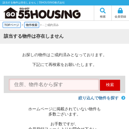
該当する物件は存在しません｜55HOUSING株式会社
検索
会員登録
TOPページ
>
物件検索
>
-
ご成約済み
該当する物件は存在しません
お探しの物件はご成約済みとなっております。
下記にて再検索をお願いたします。
検索
絞り込んで物件を探す
ホームページに掲載されていない物件も
多数ございます。
お手数ですが、
会員登録フォームよりお問合せ下さい。