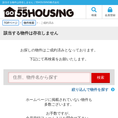
該当する物件は存在しません｜55HOUSING株式会社
検索
会員登録
TOPページ
>
物件検索
>
-
ご成約済み
該当する物件は存在しません
お探しの物件はご成約済みとなっております。
下記にて再検索をお願いたします。
検索
絞り込んで物件を探す
ホームページに掲載されていない物件も
多数ございます。
お手数ですが、
会員登録フォームよりお問合せ下さい。