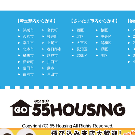
【埼玉県内から探す】
【さいたま市内から探す】
【物
鴻巣市
宮代町
西区
桜区
久喜市
杉戸町
北区
中央区
幸手市
上尾市
大宮区
浦和区
北本市
春日部市
見沼区
緑区
桶川市
越谷市
岩槻区
南区
伊奈町
川口市
蓮田市
蕨市
白岡市
戸田市
Copyright (C) 55 Housing All Rights Reserved.