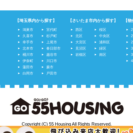
【埼玉県内から探す】
【さいたま市内から探す】
【物
鴻巣市
宮代町
西区
桜区
久喜市
杉戸町
北区
中央区
幸手市
上尾市
大宮区
浦和区
北本市
春日部市
見沼区
緑区
桶川市
越谷市
岩槻区
南区
伊奈町
川口市
蓮田市
蕨市
白岡市
戸田市
Copyright (C) 55 Housing All Rights Reserved.