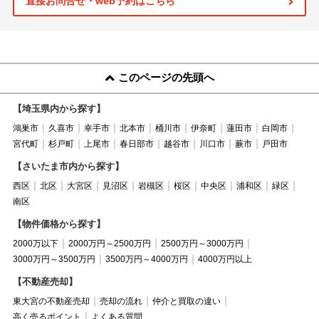
直接お問合せ・web予約はこちら
このページの先頭へ
【埼玉県内から探す】
鴻巣市
久喜市
幸手市
北本市
桶川市
伊奈町
蓮田市
白岡市
宮代町
杉戸町
上尾市
春日部市
越谷市
川口市
蕨市
戸田市
【さいたま市内から探す】
西区
北区
大宮区
見沼区
岩槻区
桜区
中央区
浦和区
緑区
南区
【物件価格から探す】
2000万以下
2000万円～2500万円
2500万円～3000万円
3000万円～3500万円
3500万円～4000万円
4000万円以上
【不動産売却】
東大宮の不動産売却
売却の流れ
仲介と買取の違い
高く売るポイント
よくある質問