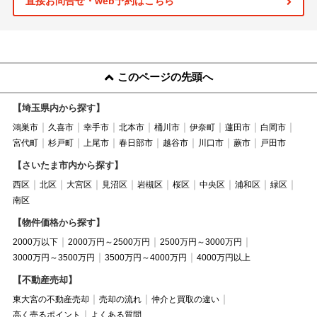
直接お問合せ・web予約はこちら
このページの先頭へ
【埼玉県内から探す】
鴻巣市
久喜市
幸手市
北本市
桶川市
伊奈町
蓮田市
白岡市
宮代町
杉戸町
上尾市
春日部市
越谷市
川口市
蕨市
戸田市
【さいたま市内から探す】
西区
北区
大宮区
見沼区
岩槻区
桜区
中央区
浦和区
緑区
南区
【物件価格から探す】
2000万以下
2000万円～2500万円
2500万円～3000万円
3000万円～3500万円
3500万円～4000万円
4000万円以上
【不動産売却】
東大宮の不動産売却
売却の流れ
仲介と買取の違い
高く売るポイント
よくある質問