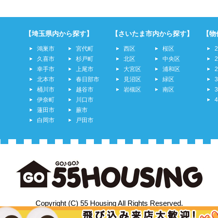
【埼玉県内から探す】
【さいたま市内から探す】
【物
鴻巣市
宮代町
西区
桜区
久喜市
杉戸町
北区
中央区
幸手市
上尾市
大宮区
浦和区
北本市
春日部市
見沼区
緑区
桶川市
越谷市
岩槻区
南区
伊奈町
川口市
蓮田市
蕨市
白岡市
戸田市
Copyright (C) 55 Housing All Rights Reserved.