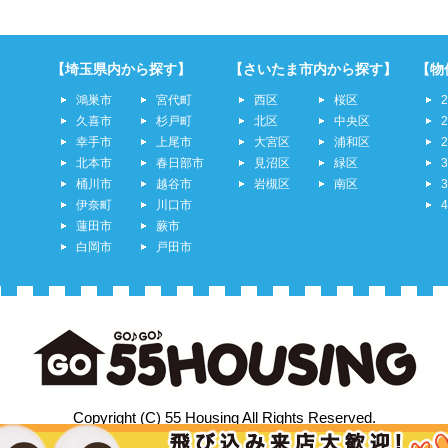
【埼玉県内から探す】
【さいたま市内から探す】
【物
鴻巣市
宮代町
西区
桜区
久喜市
杉戸町
北区
中央区
幸手市
上尾市
大宮区
浦和区
北本市
春日部市
見沼区
緑区
桶川市
越谷市
岩槻区
南区
伊奈町
川口市
蓮田市
蕨市
白岡市
戸田市
Copyright (C) 55 Housing All Rights Reserved.