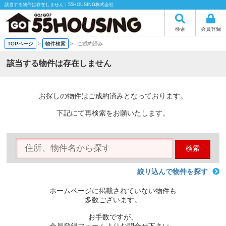
該当する物件は存在しません｜55HOUSING株式会社
検索
会員登録
TOPページ
>
物件検索
>
-
ご成約済み
該当する物件は存在しません
お探しの物件はご成約済みとなっております。
下記にて再検索をお願いたします。
検索
絞り込んで物件を探す
ホームページに掲載されていない物件も
多数ございます。
お手数ですが、
会員登録フォームよりお問合せ下さい。