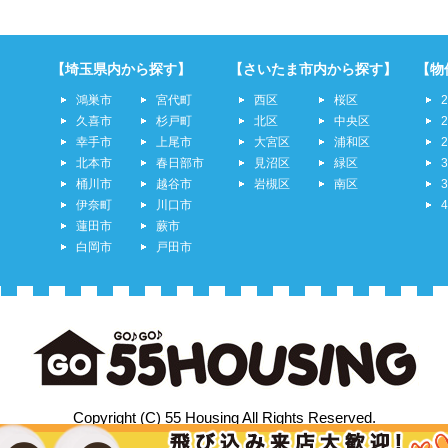
【埼玉県内から探す】
【さいたま市内から探す】
【物
鴻巣市
宮代町
西区
桜区
久喜市
杉戸町
北区
中央区
幸手市
上尾市
大宮区
浦和区
北本市
春日部市
見沼区
緑区
桶川市
越谷市
岩槻区
南区
伊奈町
川口市
蓮田市
蕨市
白岡市
戸田市
Copyright (C) 55 Housing All Rights Reserved.