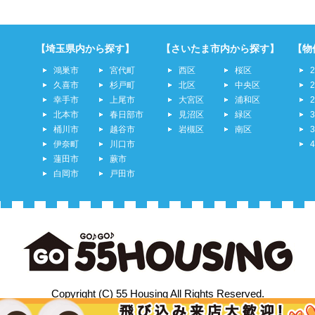
【埼玉県内から探す】
【さいたま市内から探す】
【物
鴻巣市
宮代町
西区
桜区
久喜市
杉戸町
北区
中央区
幸手市
上尾市
大宮区
浦和区
北本市
春日部市
見沼区
緑区
桶川市
越谷市
岩槻区
南区
伊奈町
川口市
蓮田市
蕨市
白岡市
戸田市
Copyright (C) 55 Housing All Rights Reserved.