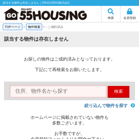
該当する物件は存在しません｜55HOUSING株式会社
検索
会員登録
TOPページ
>
物件検索
>
-
ご成約済み
該当する物件は存在しません
お探しの物件はご成約済みとなっております。
下記にて再検索をお願いたします。
検索
絞り込んで物件を探す
ホームページに掲載されていない物件も
多数ございます。
お手数ですが、
会員登録フォームよりお問合せ下さい。