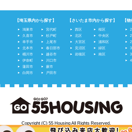
【埼玉県内から探す】
【さいたま市内から探す】
【物
鴻巣市
宮代町
西区
桜区
久喜市
杉戸町
北区
中央区
幸手市
上尾市
大宮区
浦和区
北本市
春日部市
見沼区
緑区
桶川市
越谷市
岩槻区
南区
伊奈町
川口市
蓮田市
蕨市
白岡市
戸田市
Copyright (C) 55 Housing All Rights Reserved.