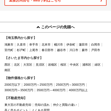
直接お問合せ・web予約はこちら
このページの先頭へ
【埼玉県内から探す】
鴻巣市
久喜市
幸手市
北本市
桶川市
伊奈町
蓮田市
白岡市
宮代町
杉戸町
上尾市
春日部市
越谷市
川口市
蕨市
戸田市
【さいたま市内から探す】
西区
北区
大宮区
見沼区
岩槻区
桜区
中央区
浦和区
緑区
南区
【物件価格から探す】
2000万以下
2000万円～2500万円
2500万円～3000万円
3000万円～3500万円
3500万円～4000万円
4000万円以上
【不動産売却】
東大宮の不動産売却
売却の流れ
仲介と買取の違い
高く売るポイント
よくある質問