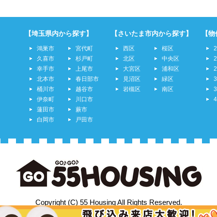
【埼玉県内から探す】
【さいたま市内から探す】
【物
鴻巣市
宮代町
西区
桜区
久喜市
杉戸町
北区
中央区
幸手市
上尾市
大宮区
浦和区
北本市
春日部市
見沼区
緑区
桶川市
越谷市
岩槻区
南区
伊奈町
川口市
蓮田市
蕨市
白岡市
戸田市
Copyright (C) 55 Housing All Rights Reserved.