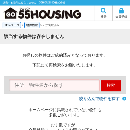
該当する物件は存在しません｜55HOUSING株式会社
検索
会員登録
TOPページ
>
物件検索
>
-
ご成約済み
該当する物件は存在しません
お探しの物件はご成約済みとなっております。
下記にて再検索をお願いたします。
検索
絞り込んで物件を探す
ホームページに掲載されていない物件も
多数ございます。
お手数ですが、
会員登録フォームよりお問合せ下さい。