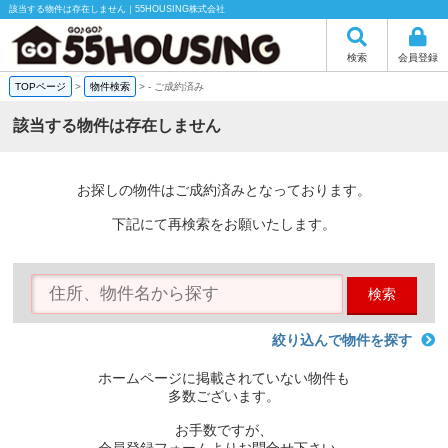
該当する物件は存在しません｜55HOUSING株式会社
検索
会員登録
TOPページ
>
物件検索
>
-
ご成約済み
該当する物件は存在しません
お探しの物件はご成約済みとなっております。
下記にて再検索をお願いたします。
検索
絞り込んで物件を探す
ホームページに掲載されていない物件も
多数ございます。
お手数ですが、
会員登録フォームよりお問合せ下さい。