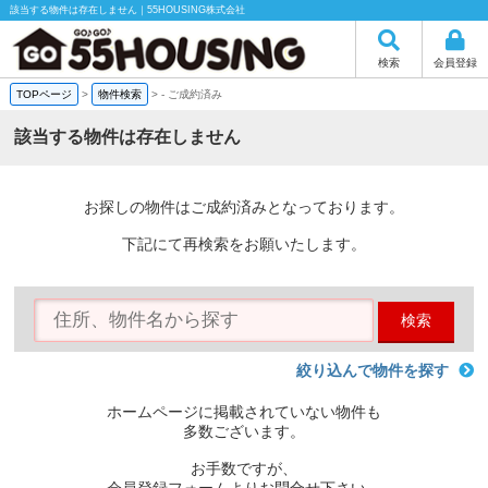
該当する物件は存在しません｜55HOUSING株式会社
検索
会員登録
TOPページ
>
物件検索
>
-
ご成約済み
該当する物件は存在しません
お探しの物件はご成約済みとなっております。
下記にて再検索をお願いたします。
検索
絞り込んで物件を探す
ホームページに掲載されていない物件も
多数ございます。
お手数ですが、
会員登録フォームよりお問合せ下さい。