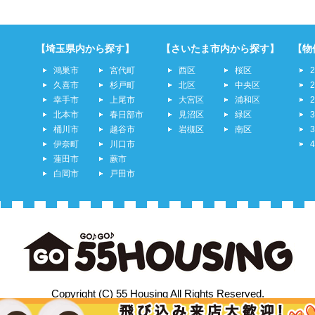
【埼玉県内から探す】
【さいたま市内から探す】
【物
鴻巣市
宮代町
西区
桜区
久喜市
杉戸町
北区
中央区
幸手市
上尾市
大宮区
浦和区
北本市
春日部市
見沼区
緑区
桶川市
越谷市
岩槻区
南区
伊奈町
川口市
蓮田市
蕨市
白岡市
戸田市
Copyright (C) 55 Housing All Rights Reserved.