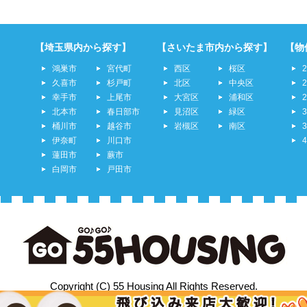
【埼玉県内から探す】
【さいたま市内から探す】
【物
鴻巣市
宮代町
西区
桜区
久喜市
杉戸町
北区
中央区
幸手市
上尾市
大宮区
浦和区
北本市
春日部市
見沼区
緑区
桶川市
越谷市
岩槻区
南区
伊奈町
川口市
蓮田市
蕨市
白岡市
戸田市
Copyright (C) 55 Housing All Rights Reserved.