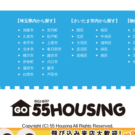
【埼玉県内から探す】
【さいたま市内から探す】
【物
鴻巣市
宮代町
西区
桜区
久喜市
杉戸町
北区
中央区
幸手市
上尾市
大宮区
浦和区
北本市
春日部市
見沼区
緑区
桶川市
越谷市
岩槻区
南区
伊奈町
川口市
蓮田市
蕨市
白岡市
戸田市
Copyright (C) 55 Housing All Rights Reserved.