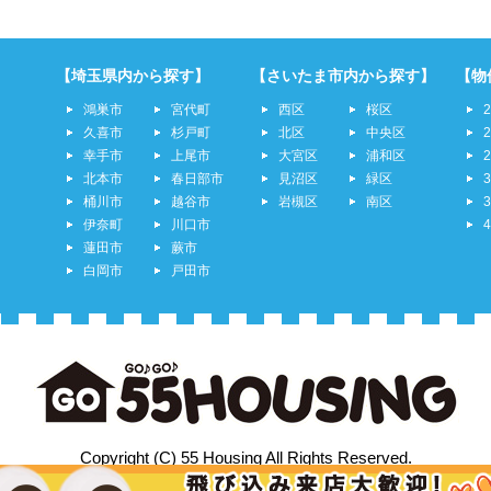
【埼玉県内から探す】
【さいたま市内から探す】
【物
鴻巣市
宮代町
西区
桜区
久喜市
杉戸町
北区
中央区
幸手市
上尾市
大宮区
浦和区
北本市
春日部市
見沼区
緑区
桶川市
越谷市
岩槻区
南区
伊奈町
川口市
蓮田市
蕨市
白岡市
戸田市
Copyright (C) 55 Housing All Rights Reserved.