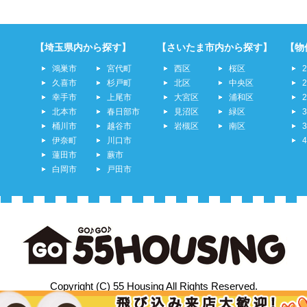
【埼玉県内から探す】
【さいたま市内から探す】
【物
鴻巣市
宮代町
西区
桜区
久喜市
杉戸町
北区
中央区
幸手市
上尾市
大宮区
浦和区
北本市
春日部市
見沼区
緑区
桶川市
越谷市
岩槻区
南区
伊奈町
川口市
蓮田市
蕨市
白岡市
戸田市
Copyright (C) 55 Housing All Rights Reserved.