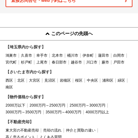
直接お問合せ・web予約はこちら
このページの先頭へ
【埼玉県内から探す】
鴻巣市
久喜市
幸手市
北本市
桶川市
伊奈町
蓮田市
白岡市
宮代町
杉戸町
上尾市
春日部市
越谷市
川口市
蕨市
戸田市
【さいたま市内から探す】
西区
北区
大宮区
見沼区
岩槻区
桜区
中央区
浦和区
緑区
南区
【物件価格から探す】
2000万以下
2000万円～2500万円
2500万円～3000万円
3000万円～3500万円
3500万円～4000万円
4000万円以上
【不動産売却】
東大宮の不動産売却
売却の流れ
仲介と買取の違い
高く売るポイント
よくある質問