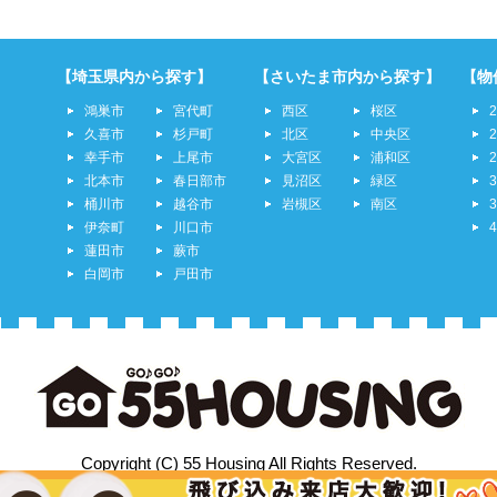
【埼玉県内から探す】
【さいたま市内から探す】
【物
鴻巣市
宮代町
西区
桜区
久喜市
杉戸町
北区
中央区
幸手市
上尾市
大宮区
浦和区
北本市
春日部市
見沼区
緑区
桶川市
越谷市
岩槻区
南区
伊奈町
川口市
蓮田市
蕨市
白岡市
戸田市
Copyright (C) 55 Housing All Rights Reserved.