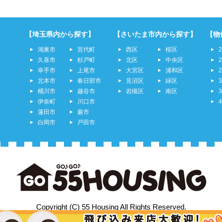
【埼玉県内から探す】
【さいたま市内から探す】
【物
鴻巣市
宮代町
西区
桜区
久喜市
杉戸町
北区
中央区
幸手市
上尾市
大宮区
浦和区
北本市
春日部市
見沼区
緑区
桶川市
越谷市
岩槻区
南区
伊奈町
川口市
蓮田市
蕨市
白岡市
戸田市
Copyright (C) 55 Housing All Rights Reserved.