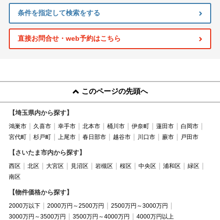
条件を指定して検索をする
直接お問合せ・web予約はこちら
このページの先頭へ
【埼玉県内から探す】
鴻巣市
久喜市
幸手市
北本市
桶川市
伊奈町
蓮田市
白岡市
宮代町
杉戸町
上尾市
春日部市
越谷市
川口市
蕨市
戸田市
【さいたま市内から探す】
西区
北区
大宮区
見沼区
岩槻区
桜区
中央区
浦和区
緑区
南区
【物件価格から探す】
2000万以下
2000万円～2500万円
2500万円～3000万円
3000万円～3500万円
3500万円～4000万円
4000万円以上