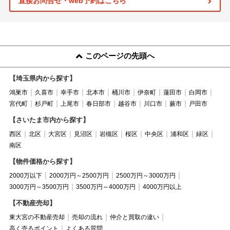
直接お問合せ・web予約はこちら
このページの先頭へ
【埼玉県内から探す】
鴻巣市
久喜市
幸手市
北本市
桶川市
伊奈町
蓮田市
白岡市
宮代町
杉戸町
上尾市
春日部市
越谷市
川口市
蕨市
戸田市
【さいたま市内から探す】
西区
北区
大宮区
見沼区
岩槻区
桜区
中央区
浦和区
緑区
南区
【物件価格から探す】
2000万以下
2000万円～2500万円
2500万円～3000万円
3000万円～3500万円
3500万円～4000万円
4000万円以上
【不動産売却】
東大宮の不動産売却
売却の流れ
仲介と買取の違い
高く売るポイント
よくある質問