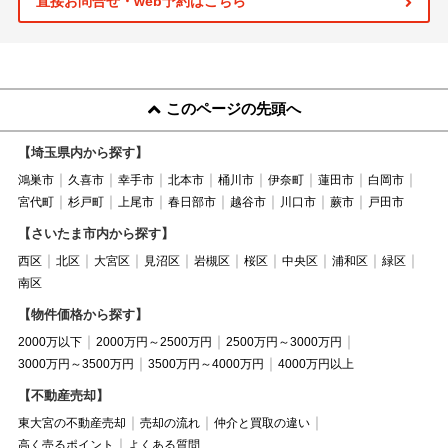
直接お問合せ・web予約はこちら
このページの先頭へ
【埼玉県内から探す】
鴻巣市
久喜市
幸手市
北本市
桶川市
伊奈町
蓮田市
白岡市
宮代町
杉戸町
上尾市
春日部市
越谷市
川口市
蕨市
戸田市
【さいたま市内から探す】
西区
北区
大宮区
見沼区
岩槻区
桜区
中央区
浦和区
緑区
南区
【物件価格から探す】
2000万以下
2000万円～2500万円
2500万円～3000万円
3000万円～3500万円
3500万円～4000万円
4000万円以上
【不動産売却】
東大宮の不動産売却
売却の流れ
仲介と買取の違い
高く売るポイント
よくある質問