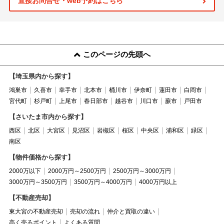
直接お問合せ・web予約はこちら
このページの先頭へ
【埼玉県内から探す】
鴻巣市
久喜市
幸手市
北本市
桶川市
伊奈町
蓮田市
白岡市
宮代町
杉戸町
上尾市
春日部市
越谷市
川口市
蕨市
戸田市
【さいたま市内から探す】
西区
北区
大宮区
見沼区
岩槻区
桜区
中央区
浦和区
緑区
南区
【物件価格から探す】
2000万以下
2000万円～2500万円
2500万円～3000万円
3000万円～3500万円
3500万円～4000万円
4000万円以上
【不動産売却】
東大宮の不動産売却
売却の流れ
仲介と買取の違い
高く売るポイント
よくある質問