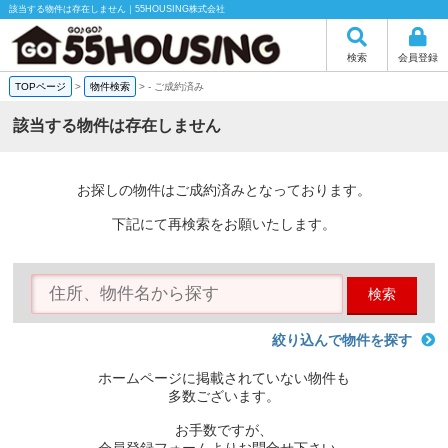
該当する物件は存在しません｜55HOUSING株式会社
検索
会員登録
TOPページ
>
物件検索
>
-
ご成約済み
該当する物件は存在しません
お探しの物件はご成約済みとなっております。
下記にて再検索をお願いたします。
検索
絞り込んで物件を探す
ホームページに掲載されていない物件も
多数ございます。
お手数ですが、
会員登録フォームよりお問合せ下さい。