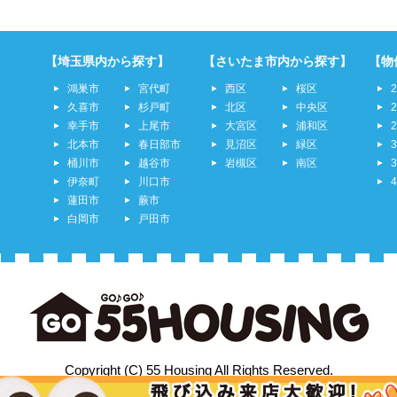
【埼玉県内から探す】
【さいたま市内から探す】
【物
鴻巣市
宮代町
西区
桜区
久喜市
杉戸町
北区
中央区
幸手市
上尾市
大宮区
浦和区
北本市
春日部市
見沼区
緑区
桶川市
越谷市
岩槻区
南区
伊奈町
川口市
蓮田市
蕨市
白岡市
戸田市
Copyright (C) 55 Housing All Rights Reserved.