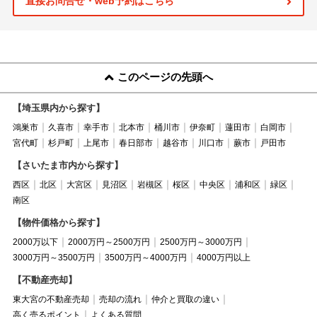
直接お問合せ・web予約はこちら
このページの先頭へ
【埼玉県内から探す】
鴻巣市
久喜市
幸手市
北本市
桶川市
伊奈町
蓮田市
白岡市
宮代町
杉戸町
上尾市
春日部市
越谷市
川口市
蕨市
戸田市
【さいたま市内から探す】
西区
北区
大宮区
見沼区
岩槻区
桜区
中央区
浦和区
緑区
南区
【物件価格から探す】
2000万以下
2000万円～2500万円
2500万円～3000万円
3000万円～3500万円
3500万円～4000万円
4000万円以上
【不動産売却】
東大宮の不動産売却
売却の流れ
仲介と買取の違い
高く売るポイント
よくある質問