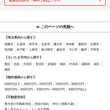
直接お問合せ・web予約はこちら
このページの先頭へ
【埼玉県内から探す】
鴻巣市
久喜市
幸手市
北本市
桶川市
伊奈町
蓮田市
白岡市
宮代町
杉戸町
上尾市
春日部市
越谷市
川口市
蕨市
戸田市
【さいたま市内から探す】
西区
北区
大宮区
見沼区
岩槻区
桜区
中央区
浦和区
緑区
南区
【物件価格から探す】
2000万以下
2000万円～2500万円
2500万円～3000万円
3000万円～3500万円
3500万円～4000万円
4000万円以上
【不動産売却】
東大宮の不動産売却
売却の流れ
仲介と買取の違い
高く売るポイント
よくある質問