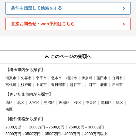
条件を指定して検索をする
直接お問合せ・web予約はこちら
このページの先頭へ
【埼玉県内から探す】
鴻巣市
久喜市
幸手市
北本市
桶川市
伊奈町
蓮田市
白岡市
宮代町
杉戸町
上尾市
春日部市
越谷市
川口市
蕨市
戸田市
【さいたま市内から探す】
西区
北区
大宮区
見沼区
岩槻区
桜区
中央区
浦和区
緑区
南区
【物件価格から探す】
2000万以下
2000万円～2500万円
2500万円～3000万円
3000万円～3500万円
3500万円～4000万円
4000万円以上