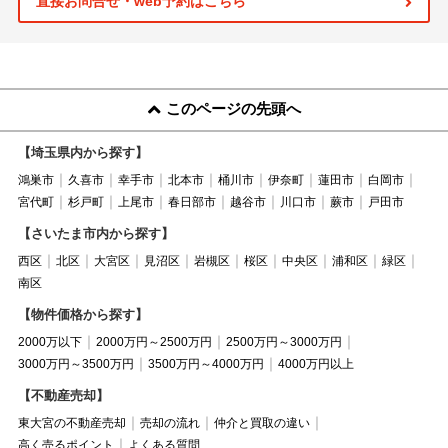
直接お問合せ・web予約はこちら
このページの先頭へ
【埼玉県内から探す】
鴻巣市
久喜市
幸手市
北本市
桶川市
伊奈町
蓮田市
白岡市
宮代町
杉戸町
上尾市
春日部市
越谷市
川口市
蕨市
戸田市
【さいたま市内から探す】
西区
北区
大宮区
見沼区
岩槻区
桜区
中央区
浦和区
緑区
南区
【物件価格から探す】
2000万以下
2000万円～2500万円
2500万円～3000万円
3000万円～3500万円
3500万円～4000万円
4000万円以上
【不動産売却】
東大宮の不動産売却
売却の流れ
仲介と買取の違い
高く売るポイント
よくある質問