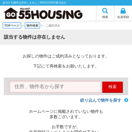
該当する物件は存在しません｜55HOUSING株式会社
検索
会員登録
TOPページ
>
物件検索
>
-
ご成約済み
該当する物件は存在しません
お探しの物件はご成約済みとなっております。
下記にて再検索をお願いたします。
検索
絞り込んで物件を探す
ホームページに掲載されていない物件も
多数ございます。
お手数ですが、
会員登録フォームよりお問合せ下さい。