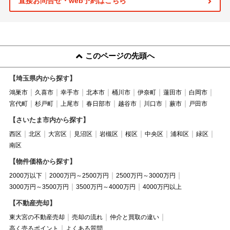
直接お問合せ・web予約はこちら
このページの先頭へ
【埼玉県内から探す】
鴻巣市
久喜市
幸手市
北本市
桶川市
伊奈町
蓮田市
白岡市
宮代町
杉戸町
上尾市
春日部市
越谷市
川口市
蕨市
戸田市
【さいたま市内から探す】
西区
北区
大宮区
見沼区
岩槻区
桜区
中央区
浦和区
緑区
南区
【物件価格から探す】
2000万以下
2000万円～2500万円
2500万円～3000万円
3000万円～3500万円
3500万円～4000万円
4000万円以上
【不動産売却】
東大宮の不動産売却
売却の流れ
仲介と買取の違い
高く売るポイント
よくある質問