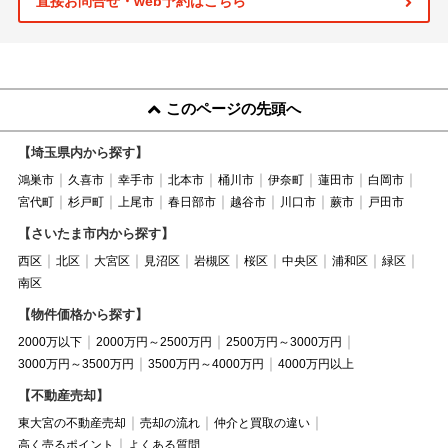
直接お問合せ・web予約はこちら
このページの先頭へ
【埼玉県内から探す】
鴻巣市
久喜市
幸手市
北本市
桶川市
伊奈町
蓮田市
白岡市
宮代町
杉戸町
上尾市
春日部市
越谷市
川口市
蕨市
戸田市
【さいたま市内から探す】
西区
北区
大宮区
見沼区
岩槻区
桜区
中央区
浦和区
緑区
南区
【物件価格から探す】
2000万以下
2000万円～2500万円
2500万円～3000万円
3000万円～3500万円
3500万円～4000万円
4000万円以上
【不動産売却】
東大宮の不動産売却
売却の流れ
仲介と買取の違い
高く売るポイント
よくある質問