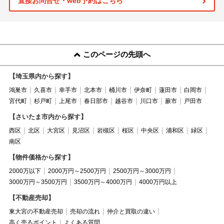
直接お問合せ・web予約はこちら
このページの先頭へ
【埼玉県内から探す】
鴻巣市
久喜市
幸手市
北本市
桶川市
伊奈町
蓮田市
白岡市
宮代町
杉戸町
上尾市
春日部市
越谷市
川口市
蕨市
戸田市
【さいたま市内から探す】
西区
北区
大宮区
見沼区
岩槻区
桜区
中央区
浦和区
緑区
南区
【物件価格から探す】
2000万以下
2000万円～2500万円
2500万円～3000万円
3000万円～3500万円
3500万円～4000万円
4000万円以上
【不動産売却】
東大宮の不動産売却
売却の流れ
仲介と買取の違い
高く売るポイント
よくある質問