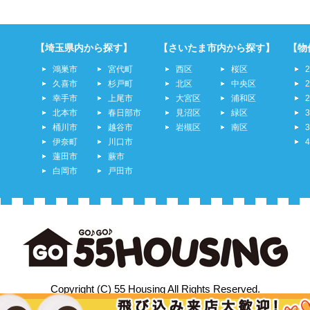
【埼玉県内から探す】
【さいたま市内から探す】
【物
鴻巣市
宮代町
西区
桜区
久喜市
杉戸町
北区
中央区
幸手市
上尾市
大宮区
浦和区
北本市
春日部市
見沼区
緑区
桶川市
越谷市
岩槻区
南区
伊奈町
川口市
蓮田市
蕨市
白岡市
戸田市
Copyright (C) 55 Housing All Rights Reserved.