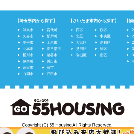
【埼玉県内から探す】
【さいたま市内から探す】
【物
鴻巣市
宮代町
西区
桜区
久喜市
杉戸町
北区
中央区
幸手市
上尾市
大宮区
浦和区
北本市
春日部市
見沼区
緑区
桶川市
越谷市
岩槻区
南区
伊奈町
川口市
蓮田市
蕨市
白岡市
戸田市
Copyright (C) 55 Housing All Rights Reserved.