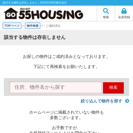
該当する物件は存在しません｜55HOUSING株式会社
検索
会員登録
TOPページ
>
物件検索
>
-
ご成約済み
該当する物件は存在しません
お探しの物件はご成約済みとなっております。
下記にて再検索をお願いたします。
検索
絞り込んで物件を探す
ホームページに掲載されていない物件も
多数ございます。
お手数ですが、
会員登録フォームよりお問合せ下さい。