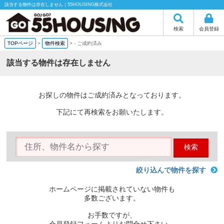
該当する物件は存在しません｜55HOUSING株式会社
検索
会員登録
TOPページ
>
物件検索
>
-
ご成約済み
該当する物件は存在しません
お探しの物件はご成約済みとなっております。
下記にて再検索をお願いたします。
検索
絞り込んで物件を探す
ホームページに掲載されていない物件も
多数ございます。
お手数ですが、
会員登録フォームよりお問合せ下さい。