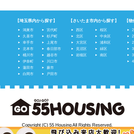
【埼玉県内から探す】
【さいたま市内から探す】
【物
鴻巣市
宮代町
西区
桜区
久喜市
杉戸町
北区
中央区
幸手市
上尾市
大宮区
浦和区
北本市
春日部市
見沼区
緑区
桶川市
越谷市
岩槻区
南区
伊奈町
川口市
蓮田市
蕨市
白岡市
戸田市
Copyright (C) 55 Housing All Rights Reserved.